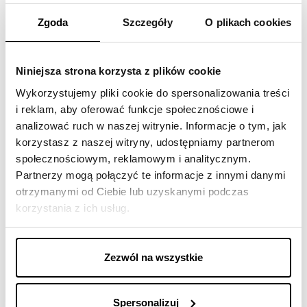
radom@trustinvestment.pl
Zgoda
Szczegóły
O plikach cookies
Parking Centrum Handlowego
M1
Niniejsza strona korzysta z plików cookie
Al. Grzecznarowskiego 28
Wykorzystujemy pliki cookie do spersonalizowania treści
26-604 Radom
i reklam, aby oferować funkcje społecznościowe i
analizować ruch w naszej witrynie. Informacje o tym, jak
korzystasz z naszej witryny, udostępniamy partnerom
Godziny pracy
:
społecznościowym, reklamowym i analitycznym.
pn
-
pt
:
10:00-18:00
Partnerzy mogą połączyć te informacje z innymi danymi
otrzymanymi od Ciebie lub uzyskanymi podczas
Wyznacz trasę
korzystania z ich usług.
Zezwól na wszystkie
Spersonalizuj