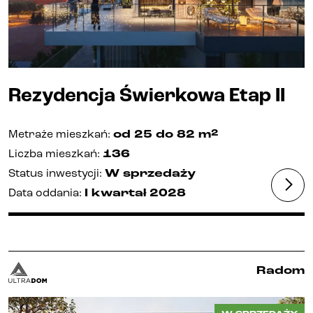
Biura i lokale
Kielce
Rezydencja Świerkowa Etap II
Gliwice
2
Metraże mieszkań
:
od 25
do 82
m
Deweloper
Liczba mieszkań
:
136
Status inwestycji
:
W sprzedaży
Udogodnienia
Data oddania
:
I kwartał
2028
Aktualności
Radom
Kariera