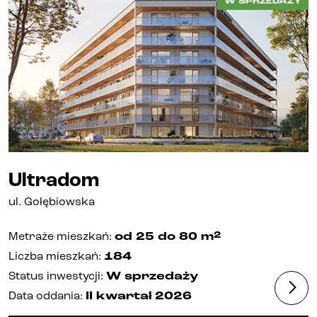
W SPRZEDAŻY
Kontakt
Ultradom
ul.
Gołębiowska
2
Metraże mieszkań
:
od 25
do 80
m
Liczba mieszkań
:
184
Status inwestycji
:
W sprzedaży
Data oddania
:
II kwartał
2026