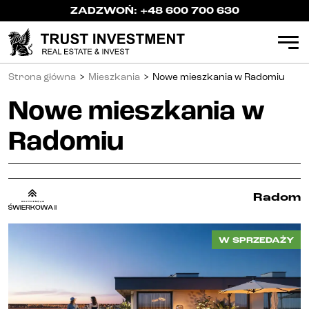
ZADZWOŃ:
+48 600 700 630
Strona główna
>
Mieszkania
>
Nowe mieszkania w Radomiu
Mieszkania
Nowe mieszkania w
Kielce
Radomiu
Radom
Katowice
Radom
Gliwice
W SPRZEDAŻY
Częstochowa
Apartamenty inwestycyjne (PRS)