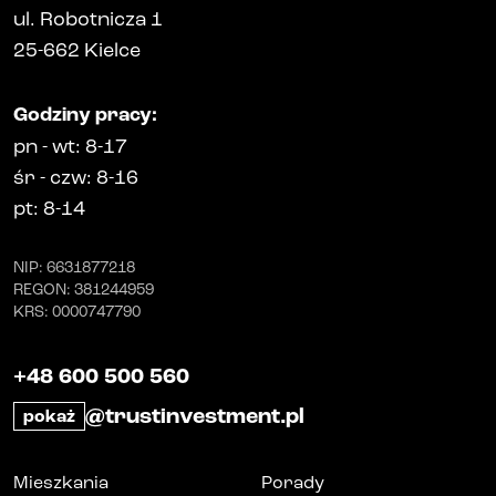
ul. Robotnicza 1
25-662
Kielce
Godziny pracy
:
pn
-
wt
: 8-17
śr
-
czw
: 8-16
pt
: 8-14
NIP
: 6631877218
REGON
: 381244959
KRS
: 0000747790
+48 600 500 560
@trustinvestment.pl
pokaż
Mieszkania
Porady