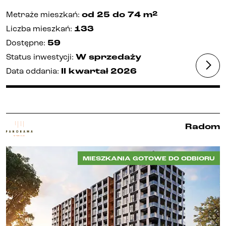
2
Metraże mieszkań
:
od 25
do 74
m
Liczba mieszkań
:
133
Dostępne
:
59
Status inwestycji
:
W sprzedaży
Data oddania
:
II kwartał
2026
Radom
MIESZKANIA GOTOWE DO ODBIORU