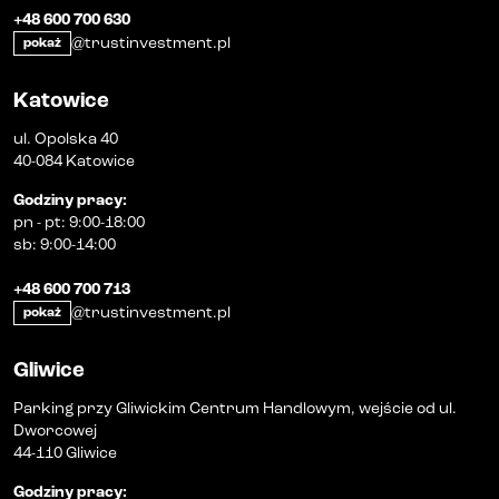
+48 600 700 630
@trustinvestment.pl
pokaż
Katowice
ul. Opolska 40
40-084 Katowice
Godziny pracy
:
pn
-
pt
:
9:00-18:00
sb
:
9:00-14:00
+48 600 700 713
@trustinvestment.pl
pokaż
Gliwice
Parking przy Gliwickim Centrum Handlowym, wejście od ul.
Dworcowej
44-110 Gliwice
Godziny pracy
: