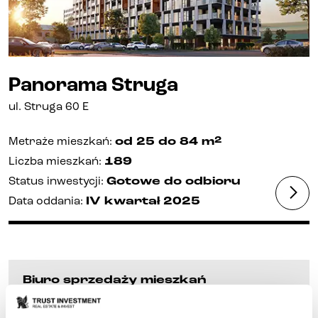
Panorama Struga
ul.
Struga 60 E
2
Metraże mieszkań
:
od 25
do 84
m
Liczba mieszkań
:
189
Status inwestycji
:
Gotowe do odbioru
Data oddania
:
IV kwartał
2025
Biuro sprzedaży mieszkań
+48 600 700 630