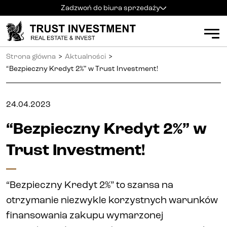
Zadzwoń do biura sprzedaży
Kielce
+48 600 900 500
Biuro sprzedaży
Strona główna
>
Aktualności
>
Al. Solidarności 34
Mieszkania
Godziny pracy
:
“Bezpieczny Kredyt 2%” w Trust Investment!
pn
-
pt
:
9:00 - 18:00
sb
:
9:00 - 14:00
Kielce
24.04.2023
Radom
+48 600 700 630
Radom
“Bezpieczny Kredyt 2%” w
Katowice
+48 600 700 713
Katowice
Trust Investment!
Gliwice
+48 600 700 603
Gliwice
Częstochowa
+48 791 187 887
“Bezpieczny Kredyt 2%” to szansa na
Częstochowa
otrzymanie niezwykle korzystnych warunków
finansowania zakupu wymarzonej
Apartamenty inwestycyjne (PRS)