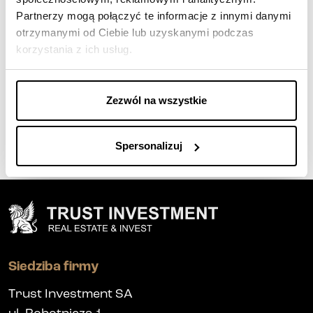
Zdominowaliśmy konkurencję w
Partnerzy mogą połączyć te informacje z innymi danymi
konkursie Best Living Awards 2026
otrzymanymi od Ciebie lub uzyskanymi podczas
Tabeli Ofert
korzystania z ich usług.
Zezwól na wszystkie
Spersonalizuj
Siedziba firmy
Trust Investment SA
ul. Robotnicza 1