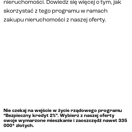
nieruchomości. Dowiedz się więcej o tym, jak
skorzystać z tego programu w ramach
Biura i lokale
zakupu nieruchomości z naszej oferty.
Kielce
Gliwice
Deweloper
Udogodnienia
Aktualności
Nie czekaj na wejście w życie rządowego programu
“Bezpieczny kredyt 2%”. Wybierz z naszej oferty
Kariera
swoje wymarzone mieszkanie i zaoszczędź nawet 335
000* złotych.