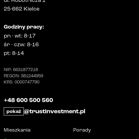
25-662
Kielce
Godziny pracy
:
pn
-
wt
: 8-17
śr
-
czw
: 8-16
pt
: 8-14
NIP
: 6631877218
REGON
: 381244959
KRS
: 0000747790
+48 600 500 560
@trustinvestment.pl
pokaż
Mieszkania
Porady