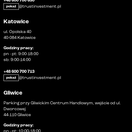
+48 600 700 630
@trustinvestment.pl
pokaż
Katowice
ul. Opolska 40
40-084 Katowice
Godziny pracy
:
pn
-
pt
:
9:00-18:00
sb
:
9:00-14:00
+48 600 700 713
@trustinvestment.pl
pokaż
Gliwice
Parking przy Gliwickim Centrum Handlowym, wejście od ul.
Dworcowej
44-110 Gliwice
Godziny pracy
:
pn
-
pt
:
10:00-18:00