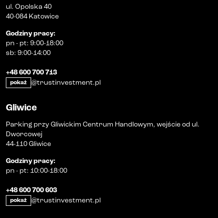
ul. Opolska 40
40-084 Katowice
Godziny pracy
:
pn
-
pt
:
9:00-18:00
sb
:
9:00-14:00
+48 600 700 713
@trustinvestment.pl
pokaż
Gliwice
Parking przy Gliwickim Centrum Handlowym, wejście od ul.
Dworcowej
44-110 Gliwice
Godziny pracy
:
pn
-
pt
:
10:00-18:00
+48 600 700 603
@trustinvestment.pl
pokaż