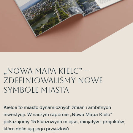
Biura i lokale
Kielce
Gliwice
Deweloper
„NOWA MAPA KIELC” –
ZDEFINIOWALIŚMY NOWE
Udogodnienia
SYMBOLE MIASTA
Aktualności
Kielce to miasto dynamicznych zmian i ambitnych
inwestycji. W naszym raporcie „Nowa Mapa Kielc”
Kariera
pokazujemy 15 kluczowych miejsc, inicjatyw i projektów,
które definiują jego przyszłość.