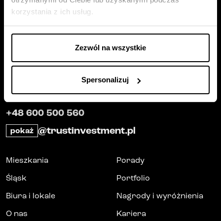
pn
-
wt
: 8-17
korzystania z ich usług.
śr
-
czw
: 8-16
pt
: 8-14
Zezwól na wszystkie
NIP
: 6631877218
REGON
: 381244959
Spersonalizuj
KRS
: 0000747790
+48 600 500 560
@trustinvestment.pl
pokaż
Mieszkania
Porady
Śląsk
Portfolio
Biura i lokale
Nagrody i wyróżnienia
O nas
Kariera