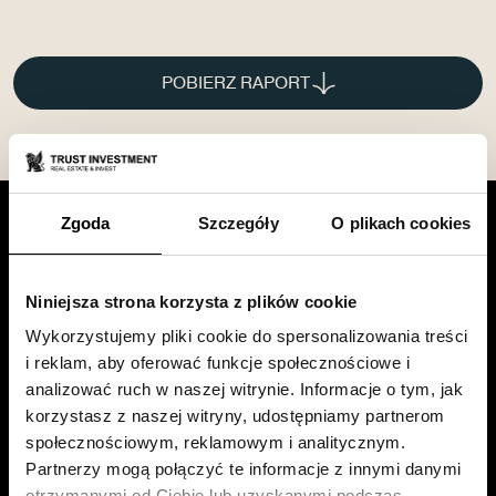
POBIERZ RAPORT
Zgoda
Szczegóły
O plikach cookies
Niniejsza strona korzysta z plików cookie
Siedziba firmy
Wykorzystujemy pliki cookie do spersonalizowania treści
Trust Investment SA
i reklam, aby oferować funkcje społecznościowe i
analizować ruch w naszej witrynie. Informacje o tym, jak
ul. Robotnicza 1
korzystasz z naszej witryny, udostępniamy partnerom
25-662
Kielce
społecznościowym, reklamowym i analitycznym.
Partnerzy mogą połączyć te informacje z innymi danymi
Godziny pracy
:
otrzymanymi od Ciebie lub uzyskanymi podczas