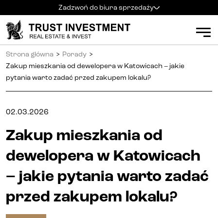
Zadzwoń do biura sprzedaży
Kielce
+48 600 900 500
Biuro sprzedaży
Strona główna
>
Porady
>
Al. Solidarności 34
Mieszkania
Godziny pracy
:
Zakup mieszkania od dewelopera w Katowicach – jakie
pn
-
pt
:
9:00 - 18:00
pytania warto zadać przed zakupem lokalu?
sb
:
9:00 - 14:00
Kielce
Radom
+48 600 700 630
Radom
02.03.2026
Katowice
+48 600 700 713
Zakup mieszkania od
Katowice
Gliwice
+48 600 700 603
dewelopera w Katowicach
Gliwice
– jakie pytania warto zadać
Częstochowa
+48 791 187 887
Częstochowa
przed zakupem lokalu?
Apartamenty inwestycyjne (PRS)