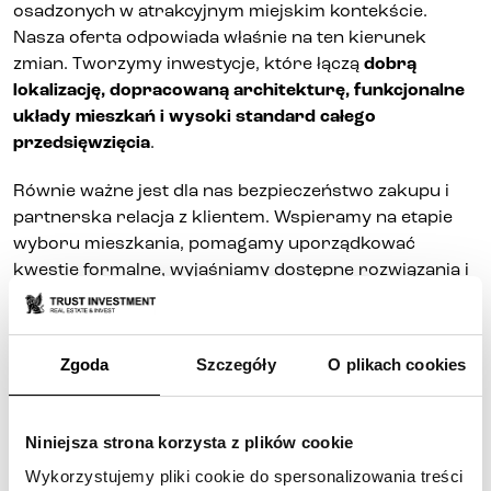
osadzonych w atrakcyjnym miejskim kontekście.
Nasza oferta odpowiada właśnie na ten kierunek
zmian. Tworzymy inwestycje, które łączą
dobrą
lokalizację, dopracowaną architekturę, funkcjonalne
układy mieszkań i wysoki standard całego
przedsięwzięcia
.
Równie ważne jest dla nas bezpieczeństwo zakupu i
partnerska relacja z klientem. Wspieramy na etapie
wyboru mieszkania, pomagamy uporządkować
kwestie formalne, wyjaśniamy dostępne rozwiązania i
prowadzimy proces w sposób przejrzysty. To
podejście szczególnie doceniają osoby, które kupują
mieszkanie po raz pierwszy, ale także klienci
Zgoda
Szczegóły
O plikach cookies
inwestycyjni, dla których liczy się sprawność działania
i wysoka jakość obsługi.
Niniejsza strona korzysta z plików cookie
Dwie różne odpowiedzi na
Wykorzystujemy pliki cookie do spersonalizowania treści