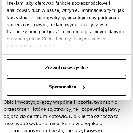
potrzeby mieszkańców
i reklam, aby oferować funkcje społecznościowe i
analizować ruch w naszej witrynie. Informacje o tym, jak
Katowic
korzystasz z naszej witryny, udostępniamy partnerom
społecznościowym, reklamowym i analitycznym.
W naszych katowickich realizacjach widać, jak różne
Partnerzy mogą połączyć te informacje z innymi danymi
mogą być potrzeby kupujących i jak ważne jest
otrzymanymi od Ciebie lub uzyskanymi podczas
dopasowanie inwestycji do stylu życia.
korzystania z ich usług.
Nowa Gwiazda
w Katowicach
to propozycja dla osób, które zwracają
uwagę na nowoczesną formę inwestycji i miejski
charakter miejsca. Z kolei
Apartamenty o27 Opolska
Zezwól na wszystkie
pokazują, jak istotne może być połączenie
funkcjonalności, jakości architektury i lokalizacji,
Spersonalizuj
która wspiera codzienną wygodę.
Obie inwestycje łączy wspólna filozofia:
tworzenie
przestrzeni, które są atrakcyjne i zapewniają łatwy
dojazd do centrum Katowic
. Dla klienta oznacza to
możliwość wyboru mieszkania w projekcie
dopracowanym pod względem użytkowym i