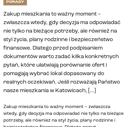
PORADY
Zakup mieszkania to ważny moment –
Biura i lokale
zwłaszcza wtedy, gdy decyzja ma odpowiadać
Kielce
nie tylko na bieżące potrzeby, ale również na
styl życia, plany rodzinne i bezpieczeństwo
Gliwice
finansowe. Dlatego przed podpisaniem
dokumentów warto zadać kilka konkretnych
Deweloper
pytań, które ułatwiają porównanie ofert i
pomagają wybrać lokal dopasowany do
Udogodnienia
realnych oczekiwań. Jeśli rozważają Państwo
nasze mieszkania w Katowicach, […]
Aktualności
Zakup mieszkania to ważny moment – zwłaszcza
wtedy, gdy decyzja ma odpowiadać nie tylko na bieżące
Kariera
potrzeby, ale również na styl życia, plany rodzinne i
bezpieczeństwo finansowe. Dlatego przed