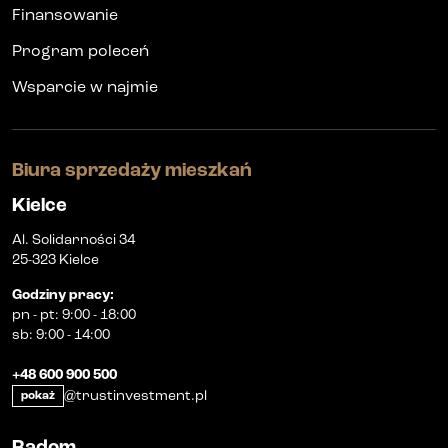
Finansowanie
Program poleceń
Wsparcie w najmie
Biura sprzedaży mieszkań
Kielce
Al. Solidarności 34
25-323 Kielce
Godziny pracy
:
pn
-
pt
:
9:00 - 18:00
sb
:
9:00 - 14:00
+48 600 900 500
@trustinvestment.pl
pokaż
Radom