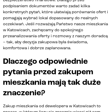
podpisaniem dokumentów warto zadać kilka
Kontakt
konkretnych pytań, które ułatwiają porównanie ofert i
pomagają wybrać lokal dopasowany do realnych
oczekiwań. Jeśli rozważają Państwo
nasze mieszkania
w Katowicach
, zachęcamy do spokojnego
przeanalizowania oferty i rozmowy z naszym doradcą
– tak, aby decyzja zakupowa była świadoma,
komfortowa i dobrze zaplanowana.
Dlaczego odpowiednie
pytania przed zakupem
mieszkania mają tak duże
znaczenie?
Zakup mieszkania od dewelopera w Katowicach to
proces, w którym liczy się znacznie więcej niż sam