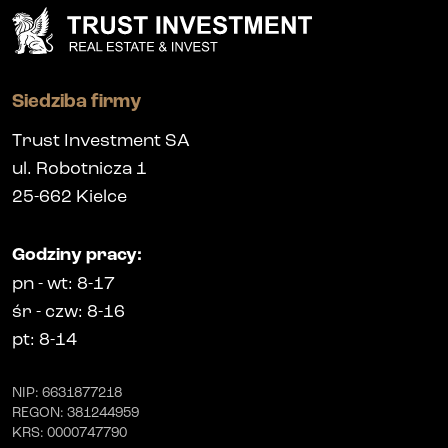
Siedziba firmy
Trust Investment SA
ul. Robotnicza 1
25-662
Kielce
Godziny pracy
:
pn
-
wt
: 8-17
śr
-
czw
: 8-16
pt
: 8-14
NIP
: 6631877218
REGON
: 381244959
KRS
: 0000747790