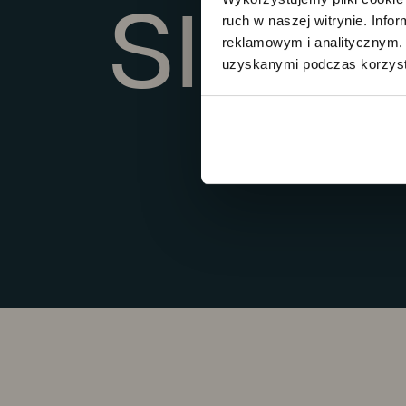
SIĘGN
ruch w naszej witrynie. Inf
reklamowym i analitycznym. 
uzyskanymi podczas korzysta
PRÊT-À-PORTER
SPRZEDANE