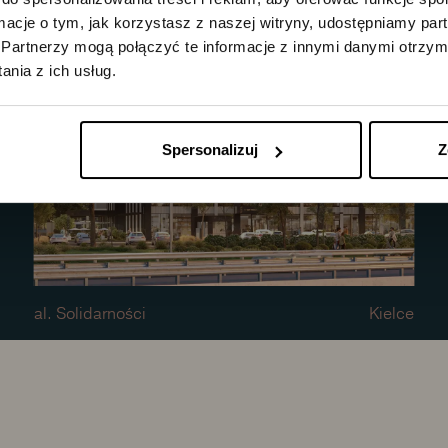
IJ
ormacje o tym, jak korzystasz z naszej witryny, udostępniamy p
Partnerzy mogą połączyć te informacje z innymi danymi otrzym
nia z ich usług.
Spersonalizuj
Z
al. Solidarności
Kielce
ATELIER
W SPRZEDAŻY