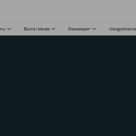
Mieszkania
Zachwycająca przestrzeń
Nowa jakość
oru
Biura i lokale
Deweloper
Udogodnieni