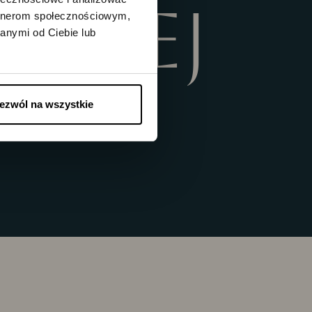
WYŻEJ
artnerom społecznościowym,
anymi od Ciebie lub
ezwól na wszystkie
HAUTE COUTURE
2026