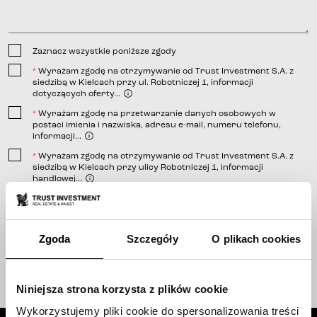
Zaznacz wszystkie poniższe zgody
Wyrażam zgodę na otrzymywanie od Trust Investment S.A. z
*
siedzibą w Kielcach przy ul. Robotniczej 1, informacji
dotyczących oferty...
Wyrażam zgodę na przetwarzanie danych osobowych w
*
postaci imienia i nazwiska, adresu e-mail, numeru telefonu,
informacji...
linkiem
Wyrażam zgodę na otrzymywanie od Trust Investment S.A. z
*
siedzibą w Kielcach przy ulicy Robotniczej 1, informacji
telefonicznej;
handlowej...
wiadomości e-mail;
wiadomości SMS.
linkiem
Wyślij
Zgoda
Szczegóły
O plikach cookies
telefonicznej;
linkiem
wiadomości e-mail;
Niniejsza strona korzysta z plików cookie
wiadomości SMS.
Wykorzystujemy pliki cookie do spersonalizowania treści