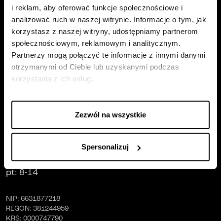
i reklam, aby oferować funkcje społecznościowe i
analizować ruch w naszej witrynie. Informacje o tym, jak
korzystasz z naszej witryny, udostępniamy partnerom
społecznościowym, reklamowym i analitycznym.
Siedziba firmy
Partnerzy mogą połączyć te informacje z innymi danymi
otrzymanymi od Ciebie lub uzyskanymi podczas
Trust Investment SA
korzystania z ich usług.
ul. Robotnicza 1
25-662
Kielce
Zezwól na wszystkie
Godziny pracy
:
pn
-
wt
: 8-17
Spersonalizuj
śr
-
czw
: 8-16
pt
: 8-14
NIP
: 6631877218
REGON
: 381244959
KRS
: 0000747790