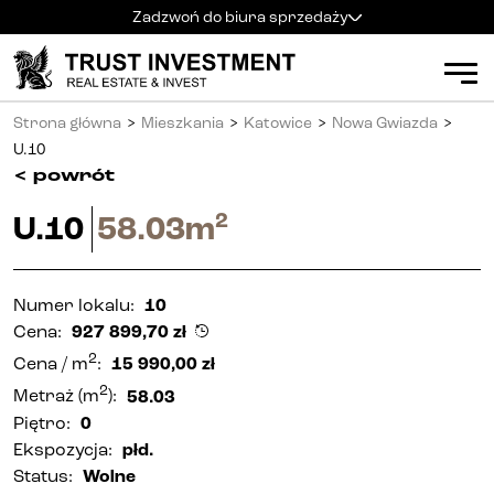
Zadzwoń do biura sprzedaży
Kielce
+48 600 900 500
Biuro sprzedaży
Strona główna
>
Mieszkania
>
Katowice
>
Nowa Gwiazda
>
Al. Solidarności 34
Mieszkania
Godziny pracy
:
U.10
pn
-
pt
:
9:00 - 18:00
<
powrót
sb
:
9:00 - 14:00
Kielce
2
U.10
58.03
m
Radom
+48 600 700 630
Radom
Katowice
+48 600 700 713
Katowice
Numer lokalu
:
10
Cena
:
927 899,70
zł
Gliwice
+48 600 700 603
Gliwice
2
Cena
/ m
:
15 990,00
zł
Częstochowa
+48 791 187 887
2
Metraż
(m
):
58.03
Częstochowa
Piętro
:
0
Ekspozycja
:
płd.
Apartamenty inwestycyjne (PRS)
Status
:
Wolne