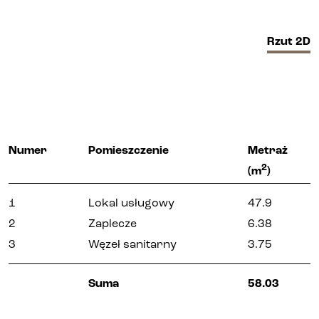
Biura i lokale
Rzut
2D
Kielce
Gliwice
Deweloper
Numer
Pomieszczenie
Metraż
2
(m
)
Udogodnienia
1
Lokal usługowy
47.9
2
Zaplecze
6.38
Aktualności
3
Węzeł sanitarny
3.75
Suma
58.03
Kariera