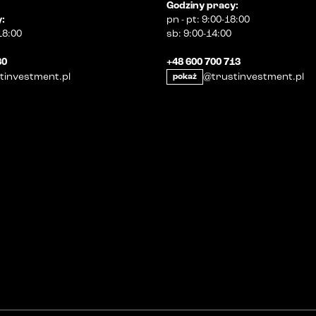
Godziny pracy
:
y
:
pn
-
pt
:
9:00-18:00
18:00
sb
:
9:00-14:00
30
+48 600 700 713
tinvestment.pl
@trustinvestment.pl
pokaż