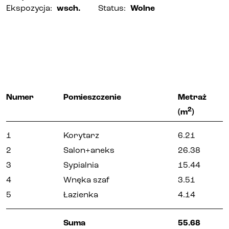
Ekspozycja
:
wsch.
Status
:
Wolne
Numer
Pomieszczenie
Metraż
2
(m
)
1
Korytarz
6.21
2
Salon+aneks
26.38
3
Sypialnia
15.44
4
Wnęka szaf
3.51
5
Łazienka
4.14
Suma
55.68