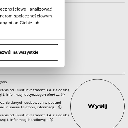
ołecznościowe i analizować
artnerom społecznościowym,
anymi od Ciebie lub
ezwól na wszystkie
gody
nie od Trust Investment S.A. z siedzibą
j 1, informacji dotyczących oferty...
zanie danych osobowych w postaci
Wyślij
ail, numeru telefonu, informacji...
iem
nie od Trust Investment S.A. z siedzibą
zej 1, informacji handlowej...