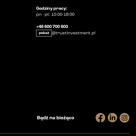
Godziny pracy
:
pn
-
pt
:
10:00-18:00
+48 600 700 603
@trustinvestment.pl
pokaż
Bądź na bieżąco