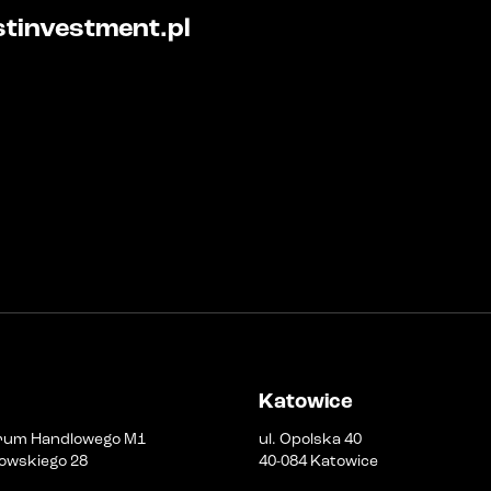
tinvestment.pl
Katowice
rum Handlowego M1
ul. Opolska 40
owskiego 28
40-084 Katowice