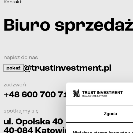
Kontakt
Biuro sprzeda
napisz do nas
@trustinvestment.pl
pokaż
zadzwoń
+48 600 700 713
spotkajmy się
Zgoda
ul. Opolska 40
40-084
Katowice
Niniejsza strona korzysta z