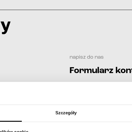
ży
napisz do nas
Formularz ko
imię i nazwisko*
telefon*
Szczegóły
e-mail*
 plików cookie