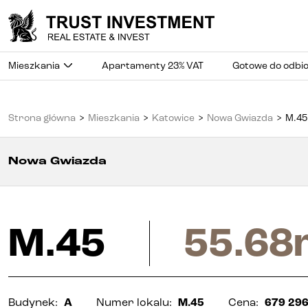
Mieszkania
Apartamenty 23% VAT
Gotowe do odbi
Strona główna
>
Mieszkania
>
Katowice
>
Nowa Gwiazda
>
M.45
Nowa Gwiazda
M.45
55.68
Budynek
:
A
Numer lokalu
:
M.45
Cena
:
679 296