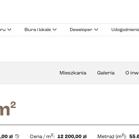
oru
Biura i lokale
Deweloper
Udogodnieni
Mieszkania
Galeria
O inw
m
2
2
2
,00
zł
Cena
/ m
:
12 200,00
zł
Metraż
(m
):
55.