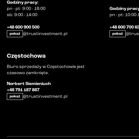
Godziny pracy
:
pn
-
pt
:
9:00 - 18:00
Godziny prac
sb
:
9:00 - 14:00
pn
-
pt
:
10:00-
+48 600 900 500
+48 600 700 6
@trustinvestment.pl
@trus
pokaż
pokaż
Częstochowa
Biuro sprzedaży w Częstochowie jest
czasowo zamknięte.
Norbert Siemieniuch
+48 791 187 887
@trustinvestment.pl
pokaż