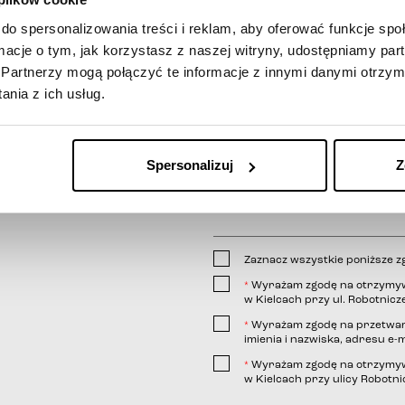
treść wiadomości
do spersonalizowania treści i reklam, aby oferować funkcje sp
ormacje o tym, jak korzystasz z naszej witryny, udostępniamy p
Partnerzy mogą połączyć te informacje z innymi danymi otrzym
nia z ich usług.
Spersonalizuj
Z
Zaznacz wszystkie poniższe z
Wyrażam zgodę na otrzymywa
*
w Kielcach przy ul. Robotnicze
Wyrażam zgodę na przetwar
*
imienia i nazwiska, adresu e-m
link
Wyrażam zgodę na otrzymywa
*
w Kielcach przy ulicy Robotnic
telefonicznej;
wiadomości e-mail;