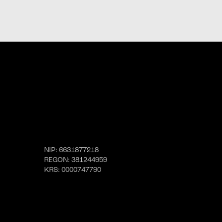
wiadomości SMS.
linkiem
telefonicznej;
wiadomości e-mail;
wiadomości SMS.
linkiem
NIP
: 6631877218
REGON
: 381244959
KRS
: 0000747790