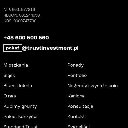
NIP
: 6631877218
REGON
: 381244959
KRS
: 0000747790
+48 600 500 560
@trustinvestment.pl
pokaż
Mieszkania
Porady
Śląsk
Portfolio
Biura i lokale
Nagrody i wyróżnienia
O nas
Kariera
Kupimy grunty
Konsultacje
Pakiet korzyści
Kontakt
Standard Trust
Sygnaliści