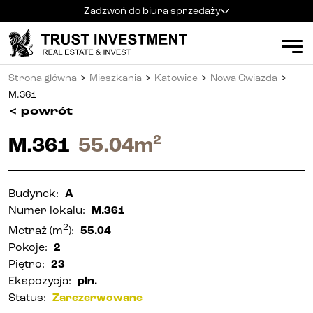
Zadzwoń do biura sprzedaży
Kielce
+48 600 900 500
Biuro sprzedaży
Strona główna
>
Mieszkania
>
Katowice
>
Nowa Gwiazda
>
Al. Solidarności 34
Mieszkania
Godziny pracy
:
M.361
pn
-
pt
:
9:00 - 18:00
<
powrót
sb
:
9:00 - 14:00
Kielce
2
M.361
55.04
m
Radom
+48 600 700 630
Radom
Katowice
+48 600 700 713
Katowice
Budynek
:
A
Numer lokalu
:
M.361
Gliwice
+48 600 700 603
Gliwice
2
Metraż
(m
):
55.04
Częstochowa
+48 791 187 887
Pokoje
:
2
Częstochowa
Piętro
:
23
Ekspozycja
:
płn.
Status
:
Zarezerwowane
Apartamenty inwestycyjne (PRS)