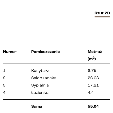
Biura i lokale
Rzut
2D
Kielce
Gliwice
Numer
Pomieszczenie
Metraż
Deweloper
2
(m
)
Udogodnienia
1
Korytarz
6.75
2
Salon+aneks
26.68
3
Sypialnia
17.21
Aktualności
4
Łazienka
4.4
Kariera
Suma
55.04