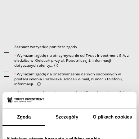
Zaznacz wszystkie poniższe zgody
Wyrażam zgodę na otrzymywanie od Trust Investment S.A. z
*
siedzibą w Kielcach przy ul. Robotniczej 1, informacji
dotyczących oferty...
Wyrażam zgodę na przetwarzanie danych osobowych w
*
postaci imienia i nazwiska, adresu e-mail, numeru telefonu,
informacji...
linkiem
Wyrażam zgodę na otrzymywanie od Trust Investment S.A. z
*
siedzibą w Kielcach przy ulicy Robotniczej 1, informacji
telefonicznej;
handlowej...
wiadomości e-mail;
wiadomości SMS.
Zgoda
Szczegóły
O plikach cookies
linkiem
Wyślij
Niniejsza strona korzysta z plików cookie