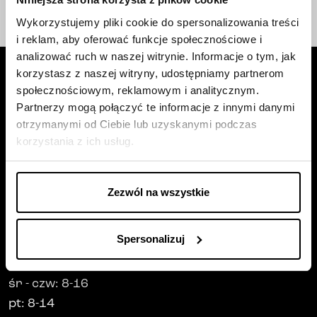
telefonicznej;
linkiem
wiadomości e-mail;
Wykorzystujemy pliki cookie do spersonalizowania treści
wiadomości SMS.
i reklam, aby oferować funkcje społecznościowe i
analizować ruch w naszej witrynie. Informacje o tym, jak
korzystasz z naszej witryny, udostępniamy partnerom
społecznościowym, reklamowym i analitycznym.
Partnerzy mogą połączyć te informacje z innymi danymi
otrzymanymi od Ciebie lub uzyskanymi podczas
Siedziba firmy
korzystania z ich usług.
Trust Investment SA
ul. Robotnicza 1
Zezwól na wszystkie
25-662
Kielce
Spersonalizuj
Godziny pracy
:
pn
-
wt
: 8-17
śr
-
czw
: 8-16
pt
: 8-14