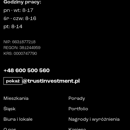
Godziny pracy
:
pn
-
wt
: 8-17
śr
-
czw
: 8-16
pt
: 8-14
NIP
: 6631877218
REGON
: 381244959
KRS
: 0000747790
+48 600 500 560
@trustinvestment.pl
pokaż
Mieszkania
Porady
Śląsk
Portfolio
Biura i lokale
Nagrody i wyróżnienia
O nas
Kariera