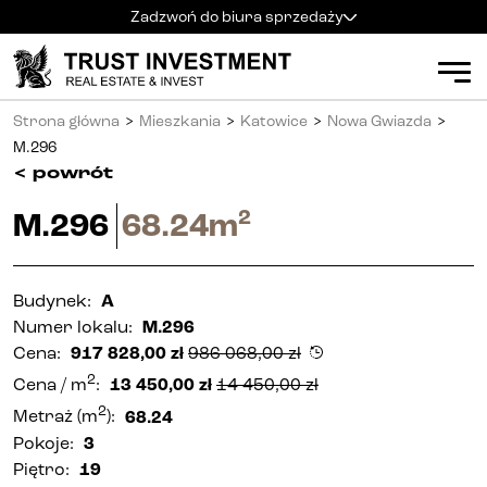
Zadzwoń do biura sprzedaży
Kielce
+48 600 900 500
Biuro sprzedaży
Strona główna
>
Mieszkania
>
Katowice
>
Nowa Gwiazda
>
Al. Solidarności 34
Mieszkania
Godziny pracy
:
M.296
pn
-
pt
:
9:00 - 18:00
<
powrót
sb
:
9:00 - 14:00
Kielce
2
M.296
68.24
m
Radom
+48 600 700 630
Radom
Katowice
+48 600 700 713
Katowice
Budynek
:
A
Numer lokalu
:
M.296
Gliwice
+48 600 700 603
Gliwice
Cena
:
917 828,00
zł
986 068,00
zł
2
Częstochowa
+48 791 187 887
Cena
/ m
:
13 450,00
zł
14 450,00
zł
Częstochowa
2
Metraż
(m
):
68.24
26.06.2026
986 068,00
zł
Pokoje
:
3
917 828,00
zł
Apartamenty inwestycyjne (PRS)
Piętro
:
19