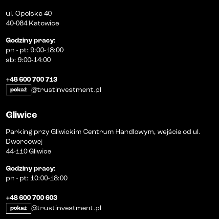
ul. Opolska 40
40-084 Katowice
Godziny pracy
:
pn
-
pt
:
9:00-18:00
sb
:
9:00-14:00
+48 600 700 713
@trustinvestment.pl
pokaż
Gliwice
Parking przy Gliwickim Centrum Handlowym, wejście od ul.
Dworcowej
44-110 Gliwice
Godziny pracy
:
pn
-
pt
:
10:00-18:00
+48 600 700 603
@trustinvestment.pl
pokaż