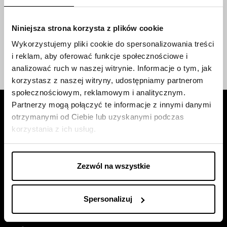
wiadomości e-mail;
wiadomości SMS.
Niniejsza strona korzysta z plików cookie
linkiem
Wyślij
Wykorzystujemy pliki cookie do spersonalizowania treści
i reklam, aby oferować funkcje społecznościowe i
telefonicznej;
linkiem
analizować ruch w naszej witrynie. Informacje o tym, jak
wiadomości e-mail;
wiadomości SMS.
korzystasz z naszej witryny, udostępniamy partnerom
społecznościowym, reklamowym i analitycznym.
Partnerzy mogą połączyć te informacje z innymi danymi
otrzymanymi od Ciebie lub uzyskanymi podczas
korzystania z ich usług.
Siedziba firmy
Zezwól na wszystkie
Trust Investment SA
ul. Robotnicza 1
Spersonalizuj
25-662
Kielce