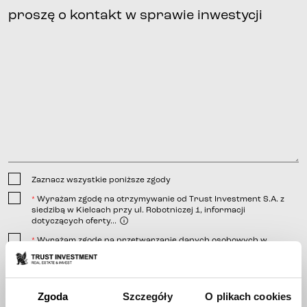
Zaznacz wszystkie poniższe zgody
Wyrażam zgodę na otrzymywanie od Trust Investment S.A. z
*
siedzibą w Kielcach przy ul. Robotniczej 1, informacji
dotyczących oferty...
Wyrażam zgodę na przetwarzanie danych osobowych w
*
postaci imienia i nazwiska, adresu e-mail, numeru telefonu,
informacji...
linkiem
Wyrażam zgodę na otrzymywanie od Trust Investment S.A. z
*
siedzibą w Kielcach przy ulicy Robotniczej 1, informacji
Zgoda
Szczegóły
O plikach cookies
telefonicznej;
handlowej...