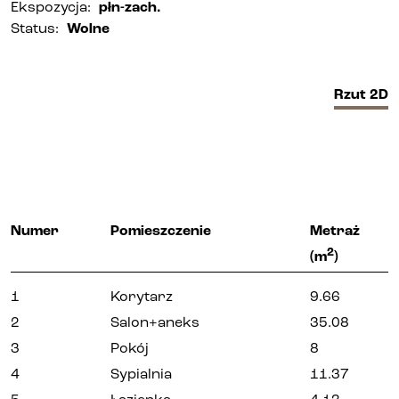
Ekspozycja
:
płn-zach.
Status
:
Wolne
Biura i lokale
Kielce
Rzut
2D
Gliwice
Deweloper
Numer
Pomieszczenie
Metraż
Udogodnienia
2
(m
)
1
Korytarz
9.66
Aktualności
2
Salon+aneks
35.08
3
Pokój
8
Kariera
4
Sypialnia
11.37