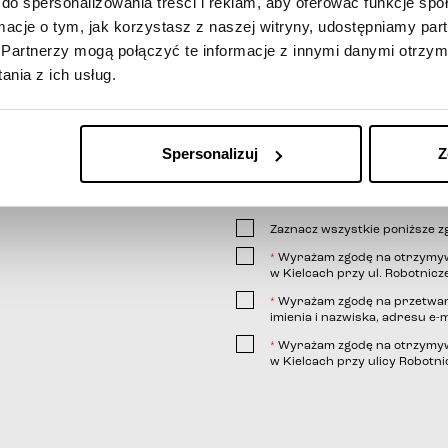
do spersonalizowania treści i reklam, aby oferować funkcje sp
ormacje o tym, jak korzystasz z naszej witryny, udostępniamy p
Partnerzy mogą połączyć te informacje z innymi danymi otrzym
nia z ich usług.
Spersonalizuj
Z
Zaznacz wszystkie poniższe z
Wyrażam zgodę na otrzymywa
*
w Kielcach przy ul. Robotnicze
Wyrażam zgodę na przetwar
*
imienia i nazwiska, adresu e-m
link
Wyrażam zgodę na otrzymywa
*
w Kielcach przy ulicy Robotnic
telefonicznej;
wiadomości e-mail;
wiadomości SMS.
linkiem