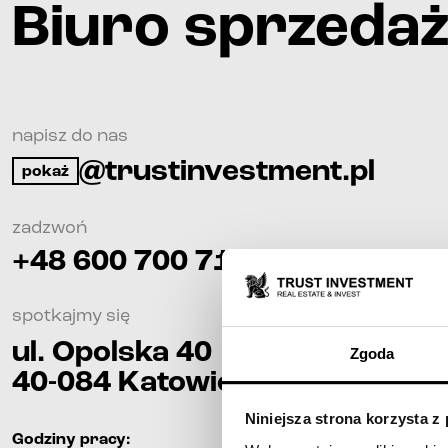
Biuro sprzeda
napisz do nas
@trustinvestment.pl
pokaż
zadzwoń
+48 600 700 713
spotkajmy się
ul. Opolska 40
Zgoda
40-084
Katowice
Niniejsza strona korzysta z
Godziny pracy
: