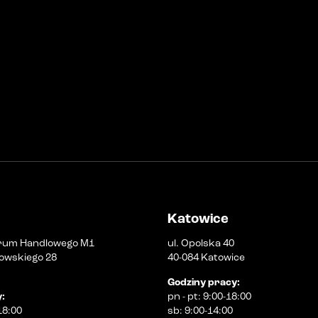
Katowice
rum Handlowego M1
ul. Opolska 40
owskiego 28
40-084 Katowice
Godziny pracy
:
y
:
pn
-
pt
:
9:00-18:00
18:00
sb
:
9:00-14:00