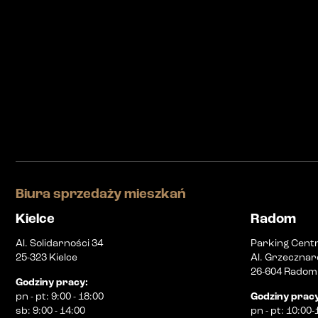
Biura sprzedaży mieszkań
Kielce
Radom
Al. Solidarności 34
Parking Cent
25-323 Kielce
Al. Grzecznar
26-604 Radom
Godziny pracy
:
pn
-
pt
:
9:00 - 18:00
Godziny prac
sb
:
9:00 - 14:00
pn
-
pt
:
10:00-