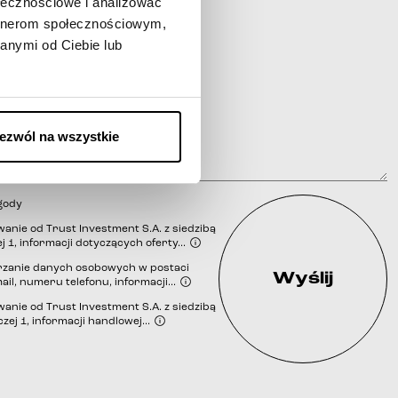
ołecznościowe i analizować
artnerom społecznościowym,
anymi od Ciebie lub
ezwól na wszystkie
gody
nie od Trust Investment S.A. z siedzibą
j 1, informacji dotyczących oferty...
zanie danych osobowych w postaci
Wyślij
ail, numeru telefonu, informacji...
iem
nie od Trust Investment S.A. z siedzibą
zej 1, informacji handlowej...