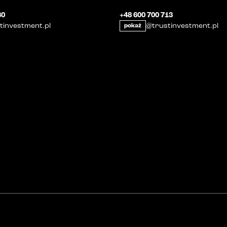
30
+48 600 700 713
tinvestment.pl
@trustinvestment.pl
pokaż