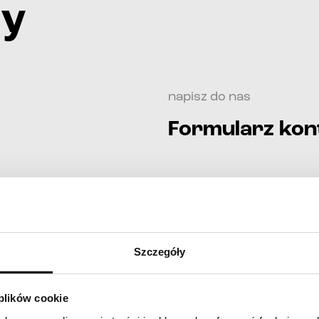
ży
napisz do nas
Formularz ko
imię i nazwisko*
telefon*
Szczegóły
e-mail*
treść wiadomości
 plików cookie