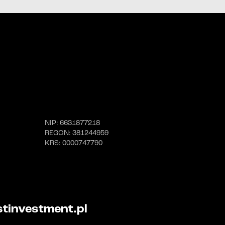
telefonicznej;
wiadomości e-mail;
wiadomości SMS.
linkiem
NIP
: 6631877218
REGON
: 381244959
KRS
: 0000747790
tinvestment.pl