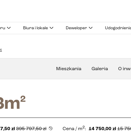
oru
Biura i lokale
Deweloper
Udogodnieni
1
Mieszkania
Galeria
O inw
3
m
2
2
7,50
zł
395 797,50
zł
Cena
/ m
:
14 750,00
zł
15 75