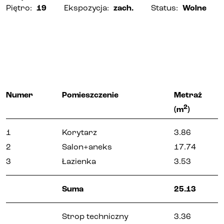
Piętro
:
19
Ekspozycja
:
zach.
Status
:
Wolne
Numer
Pomieszczenie
Metraż
2
(m
)
1
Korytarz
3.86
2
Salon+aneks
17.74
3
Łazienka
3.53
Suma
25.13
Strop techniczny
3.36