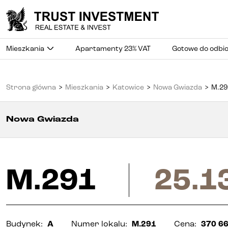
Mieszkania
Apartamenty 23% VAT
Gotowe do odbi
Strona główna
>
Mieszkania
>
Katowice
>
Nowa Gwiazda
>
M.29
Nowa Gwiazda
M.291
25.1
Budynek
:
A
Numer lokalu
:
M.291
Cena
:
370 66