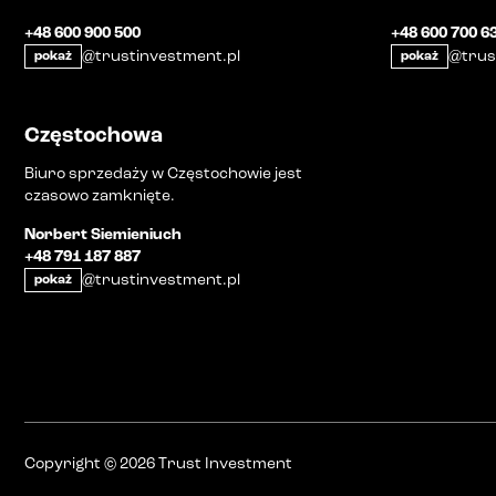
+48 600 900 500
+48 600 700 6
@trustinvestment.pl
@trus
pokaż
pokaż
Częstochowa
Biuro sprzedaży w Częstochowie jest
czasowo zamknięte.
Norbert Siemieniuch
+48 791 187 887
@trustinvestment.pl
pokaż
Copyright
©
2026
Trust Investment