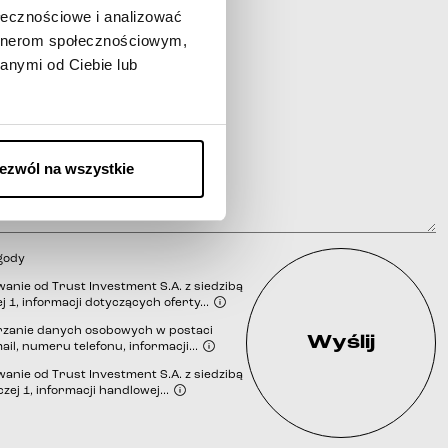
ołecznościowe i analizować
artnerom społecznościowym,
anymi od Ciebie lub
ezwól na wszystkie
gody
nie od Trust Investment S.A. z siedzibą
j 1, informacji dotyczących oferty...
zanie danych osobowych w postaci
Wyślij
ail, numeru telefonu, informacji...
iem
nie od Trust Investment S.A. z siedzibą
zej 1, informacji handlowej...