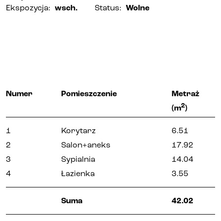
Ekspozycja
:
wsch.
Status
:
Wolne
Numer
Pomieszczenie
Metraż
2
(m
)
1
Korytarz
6.51
2
Salon+aneks
17.92
3
Sypialnia
14.04
4
Łazienka
3.55
Suma
42.02