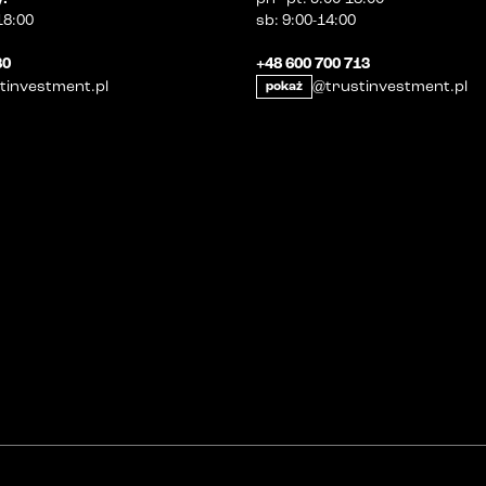
18:00
sb
:
9:00-14:00
30
+48 600 700 713
tinvestment.pl
@trustinvestment.pl
pokaż