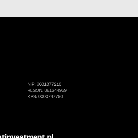
linkiem
telefonicznej;
wiadomości e-mail;
wiadomości SMS.
linkiem
NIP
: 6631877218
REGON
: 381244959
KRS
: 0000747790
tinvestment.pl