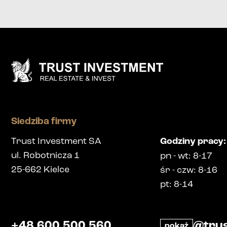
Siedziba firmy
Trust Investment SA
Godziny pracy
:
ul. Robotnicza 1
pn
-
wt
: 8-17
25-662
Kielce
śr
-
czw
: 8-16
pt
: 8-14
+48 600 500 560
@trus
pokaż