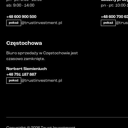
sb
:
9:00 - 14:00
pn
-
pt
:
10:00-
+48 600 900 500
+48 600 700 6
@trustinvestment.pl
@trus
pokaż
pokaż
Częstochowa
Biuro sprzedaży w Częstochowie jest
czasowo zamknięte.
Norbert Siemieniuch
+48 791 187 887
@trustinvestment.pl
pokaż
Copyright
©
2026
Trust Investment