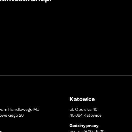
Katowice
rum Handlowego M1
ul. Opolska 40
owskiego 28
40-084 Katowice
Godziny pracy
:
y
:
pn
-
pt
:
9:00-18:00