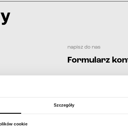
ży
napisz do nas
Formularz ko
imię i nazwisko*
telefon*
Szczegóły
e-mail*
 plików cookie
treść wiadomości