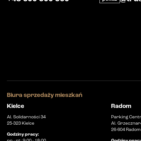
Biura sprzedaży mieszkań
Kielce
Radom
Al. Solidarności 34
Parking Cent
25-323 Kielce
Al. Grzecznar
26-604 Radom
Godziny pracy
:
pn
-
pt
:
9:00 - 18:00
Godziny prac