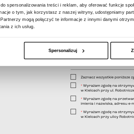
do spersonalizowania treści i reklam, aby oferować funkcje sp
ormacje o tym, jak korzystasz z naszej witryny, udostępniamy p
Partnerzy mogą połączyć te informacje z innymi danymi otrzym
nia z ich usług.
Spersonalizuj
Z
Zaznacz wszystkie poniższe z
Wyrażam zgodę na otrzymywa
*
w Kielcach przy ul. Robotnicze
Wyrażam zgodę na przetwar
*
imienia i nazwiska, adresu e-m
link
Wyrażam zgodę na otrzymywa
*
w Kielcach przy ulicy Robotnic
telefonicznej;
wiadomości e-mail;
wiadomości SMS.