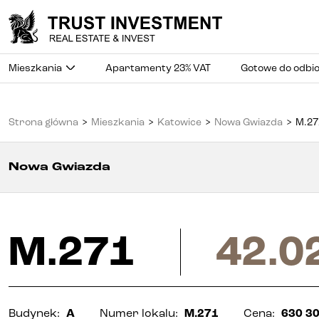
Mieszkania
Apartamenty 23% VAT
Gotowe do odbi
Strona główna
>
Mieszkania
>
Katowice
>
Nowa Gwiazda
>
M.27
Nowa Gwiazda
M.271
42.0
Budynek
:
A
Numer lokalu
:
M.271
Cena
:
630 30