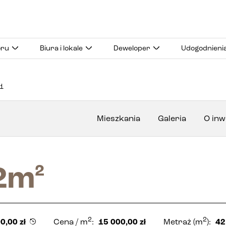
oru
Biura i lokale
Deweloper
Udogodnieni
1
Mieszkania
Galeria
O inw
2
m
2
2
2
0,00
zł
Cena
/ m
:
15 000,00
zł
Metraż
(m
):
42