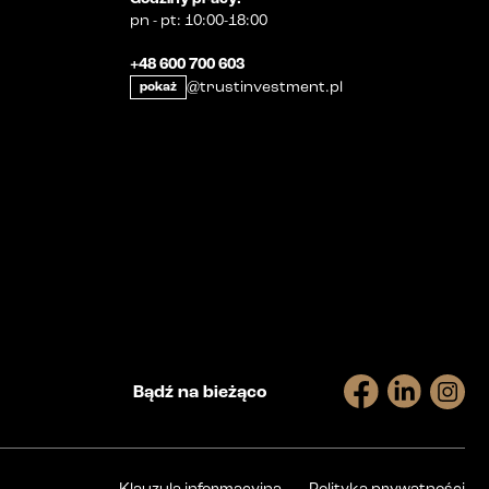
pn
-
pt
:
10:00-18:00
+48 600 700 603
@trustinvestment.pl
pokaż
Bądź na bieżąco
Klauzula informacyjna
Polityka prywatności