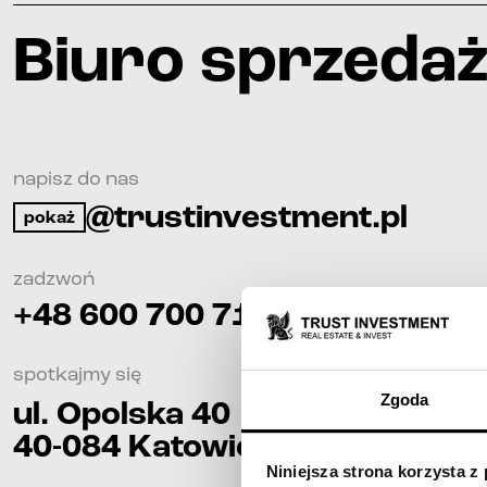
Biuro sprzeda
napisz do nas
@trustinvestment.pl
pokaż
zadzwoń
+48 600 700 713
spotkajmy się
Zgoda
ul. Opolska 40
40-084
Katowice
Niniejsza strona korzysta z