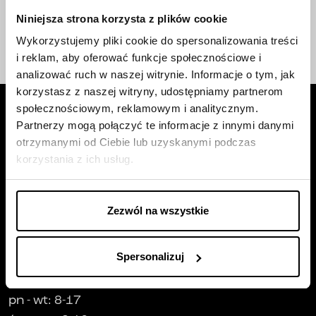
linkiem
Wyślij
Niniejsza strona korzysta z plików cookie
Wykorzystujemy pliki cookie do spersonalizowania treści
telefonicznej;
linkiem
wiadomości e-mail;
i reklam, aby oferować funkcje społecznościowe i
wiadomości SMS.
analizować ruch w naszej witrynie. Informacje o tym, jak
korzystasz z naszej witryny, udostępniamy partnerom
społecznościowym, reklamowym i analitycznym.
Partnerzy mogą połączyć te informacje z innymi danymi
otrzymanymi od Ciebie lub uzyskanymi podczas
korzystania z ich usług.
Siedziba firmy
Trust Investment SA
Zezwól na wszystkie
ul. Robotnicza 1
25-662
Kielce
Spersonalizuj
Godziny pracy
:
pn
-
wt
: 8-17