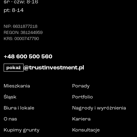
śr
-
czw
: 8-16
pt
: 8-14
NIP
: 6631877218
REGON
: 381244959
KRS
: 0000747790
+48 600 500 560
@trustinvestment.pl
pokaż
Mieszkania
Porady
Śląsk
Portfolio
Biura i lokale
Nagrody i wyróżnienia
O nas
Kariera
Kupimy grunty
Konsultacje