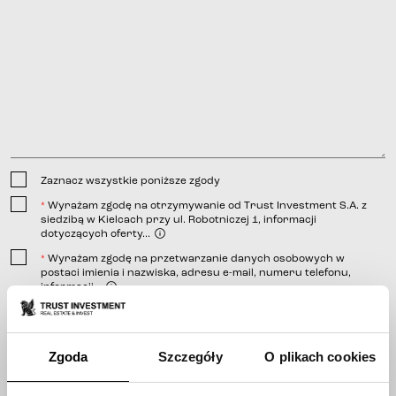
Zaznacz wszystkie poniższe zgody
Wyrażam zgodę na otrzymywanie od Trust Investment S.A. z
*
siedzibą w Kielcach przy ul. Robotniczej 1, informacji
dotyczących oferty...
Wyrażam zgodę na przetwarzanie danych osobowych w
*
postaci imienia i nazwiska, adresu e-mail, numeru telefonu,
informacji...
linkiem
Wyrażam zgodę na otrzymywanie od Trust Investment S.A. z
*
siedzibą w Kielcach przy ulicy Robotniczej 1, informacji
telefonicznej;
handlowej...
wiadomości e-mail;
Zgoda
Szczegóły
O plikach cookies
wiadomości SMS.