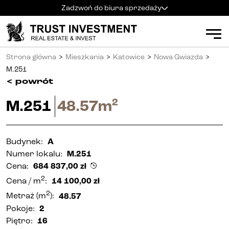
Zadzwoń do biura sprzedaży
Kielce
+48 600 900 500
Biuro sprzedaży
Strona główna
>
Mieszkania
>
Katowice
>
Nowa Gwiazda
>
Al. Solidarności 34
Mieszkania
Godziny pracy
:
M.251
pn
-
pt
:
9:00 - 18:00
<
powrót
sb
:
9:00 - 14:00
Kielce
2
M.251
48.57
m
Radom
+48 600 700 630
Radom
Katowice
+48 600 700 713
Katowice
Budynek
:
A
Numer lokalu
:
M.251
Gliwice
+48 600 700 603
Gliwice
Cena
:
684 837,00
zł
2
Częstochowa
+48 791 187 887
Cena
/ m
:
14 100,00
zł
Częstochowa
2
Metraż
(m
):
48.57
Pokoje
:
2
Apartamenty inwestycyjne (PRS)
Piętro
:
16