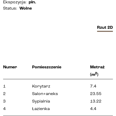
Ekspozycja
:
płn.
Status
:
Wolne
Biura i lokale
Kielce
Rzut
2D
Gliwice
Deweloper
Numer
Pomieszczenie
Metraż
Udogodnienia
2
(m
)
1
Korytarz
7.4
Aktualności
2
Salon+aneks
23.55
3
Sypialnia
13.22
Kariera
4
Łazienka
4.4