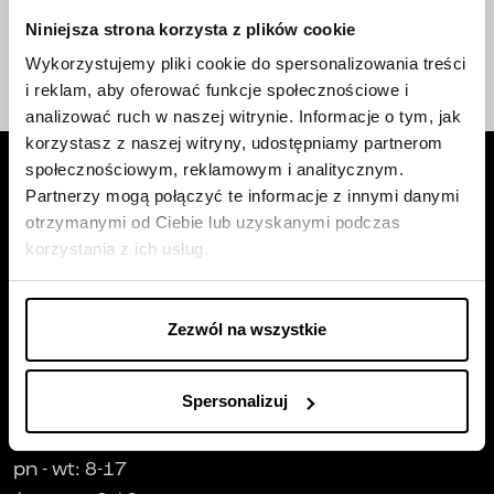
linkiem
Wyślij
Niniejsza strona korzysta z plików cookie
Wykorzystujemy pliki cookie do spersonalizowania treści
telefonicznej;
linkiem
wiadomości e-mail;
i reklam, aby oferować funkcje społecznościowe i
wiadomości SMS.
analizować ruch w naszej witrynie. Informacje o tym, jak
korzystasz z naszej witryny, udostępniamy partnerom
społecznościowym, reklamowym i analitycznym.
Partnerzy mogą połączyć te informacje z innymi danymi
otrzymanymi od Ciebie lub uzyskanymi podczas
korzystania z ich usług.
Siedziba firmy
Trust Investment SA
Zezwól na wszystkie
ul. Robotnicza 1
25-662
Kielce
Spersonalizuj
Godziny pracy
:
pn
-
wt
: 8-17