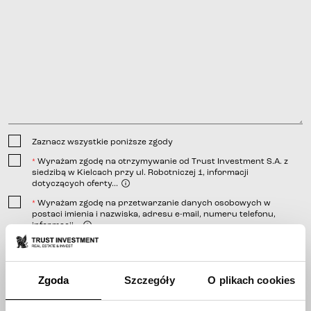
Zaznacz wszystkie poniższe zgody
Wyrażam zgodę na otrzymywanie od Trust Investment S.A. z
*
siedzibą w Kielcach przy ul. Robotniczej 1, informacji
dotyczących oferty...
Wyrażam zgodę na przetwarzanie danych osobowych w
*
postaci imienia i nazwiska, adresu e-mail, numeru telefonu,
informacji...
linkiem
Wyrażam zgodę na otrzymywanie od Trust Investment S.A. z
*
siedzibą w Kielcach przy ulicy Robotniczej 1, informacji
telefonicznej;
handlowej...
wiadomości e-mail;
Zgoda
Szczegóły
O plikach cookies
wiadomości SMS.