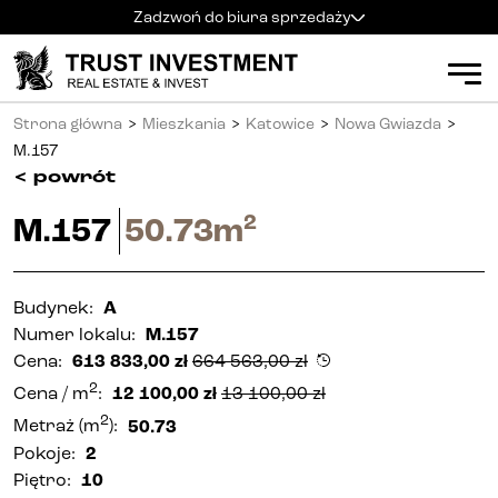
Zadzwoń do biura sprzedaży
Kielce
+48 600 900 500
Biuro sprzedaży
Strona główna
>
Mieszkania
>
Katowice
>
Nowa Gwiazda
>
Al. Solidarności 34
Mieszkania
Godziny pracy
:
M.157
pn
-
pt
:
9:00 - 18:00
<
powrót
sb
:
9:00 - 14:00
Kielce
2
M.157
50.73
m
Radom
+48 600 700 630
Radom
Katowice
+48 600 700 713
Katowice
Budynek
:
A
Numer lokalu
:
M.157
Gliwice
+48 600 700 603
Gliwice
Cena
:
613 833,00
zł
664 563,00
zł
2
Częstochowa
+48 791 187 887
Cena
/ m
:
12 100,00
zł
13 100,00
zł
Częstochowa
2
Metraż
(m
):
50.73
26.06.2026
664 563,00
zł
Pokoje
:
2
613 833,00
zł
Apartamenty inwestycyjne (PRS)
Piętro
:
10