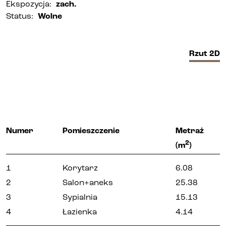
Ekspozycja
:
zach.
Status
:
Wolne
Biura i lokale
Kielce
Rzut
2D
Gliwice
Deweloper
Numer
Pomieszczenie
Metraż
Udogodnienia
2
(m
)
1
Korytarz
6.08
Aktualności
2
Salon+aneks
25.38
3
Sypialnia
15.13
Kariera
4
Łazienka
4.14