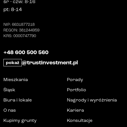
śr
-
czw
: 8-16
pt
: 8-14
NIP
: 6631877218
REGON
: 381244959
KRS
: 0000747790
+48 600 500 560
@trustinvestment.pl
pokaż
Mieszkania
Porady
Śląsk
Portfolio
Biura i lokale
Nagrody i wyróżnienia
O nas
Kariera
Kupimy grunty
Konsultacje