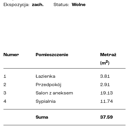
Ekspozycja
:
zach.
Status
:
Wolne
Numer
Pomieszczenie
Metraż
2
(m
)
1
Łazienka
3.81
2
Przedpokój
2.91
3
Salon z aneksem
19.13
4
Sypialnia
11.74
Suma
37.59