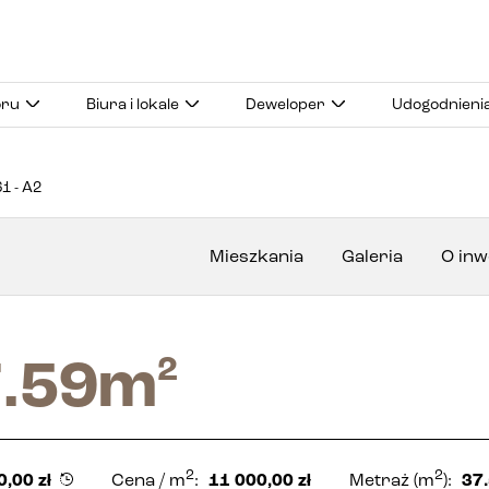
oru
Biura i lokale
Deweloper
Udogodnieni
1 - A2
Mieszkania
Galeria
O inw
.59
m
2
2
2
0,00
zł
Cena
/ m
:
11 000,00
zł
Metraż
(m
):
37