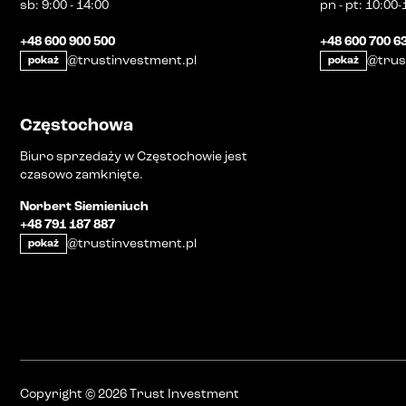
sb
:
9:00 - 14:00
pn
-
pt
:
10:00-
+48 600 900 500
+48 600 700 6
@trustinvestment.pl
@trus
pokaż
pokaż
Częstochowa
Biuro sprzedaży w Częstochowie jest
czasowo zamknięte.
Norbert Siemieniuch
+48 791 187 887
@trustinvestment.pl
pokaż
Copyright
©
2026
Trust Investment