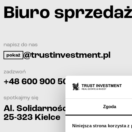
Biuro sprzeda
napisz do nas
@trustinvestment.pl
pokaż
zadzwoń
+48 600 900 500
spotkajmy się
Al. Solidarności 34
Zgoda
25-323
Kielce
Niniejsza strona korzysta z