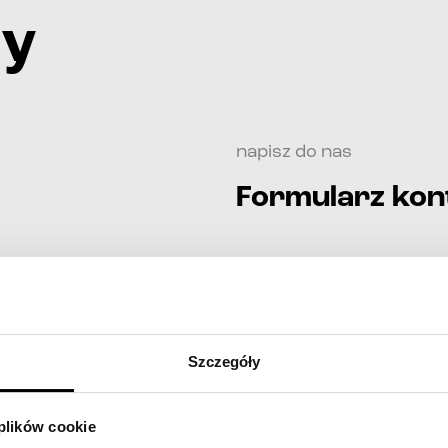
ży
napisz do nas
Formularz ko
imię i nazwisko*
telefon*
Szczegóły
e-mail*
 plików cookie
treść wiadomości