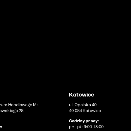
Katowice
rum Handlowego M1
ul. Opolska 40
owskiego 28
40-084 Katowice
Godziny pracy
:
y
:
pn
-
pt
:
9:00-18:00