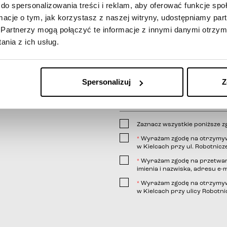
do spersonalizowania treści i reklam, aby oferować funkcje sp
ormacje o tym, jak korzystasz z naszej witryny, udostępniamy p
Partnerzy mogą połączyć te informacje z innymi danymi otrzym
nia z ich usług.
Spersonalizuj
Z
Zaznacz wszystkie poniższe z
Wyrażam zgodę na otrzymywa
*
w Kielcach przy ul. Robotnicze
Wyrażam zgodę na przetwar
*
imienia i nazwiska, adresu e-m
link
Wyrażam zgodę na otrzymywa
*
w Kielcach przy ulicy Robotnic
telefonicznej;
wiadomości e-mail;
wiadomości SMS.