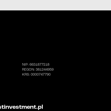
linkiem
telefonicznej;
wiadomości e-mail;
wiadomości SMS.
linkiem
NIP
: 6631877218
REGON
: 381244959
KRS
: 0000747790
tinvestment.pl