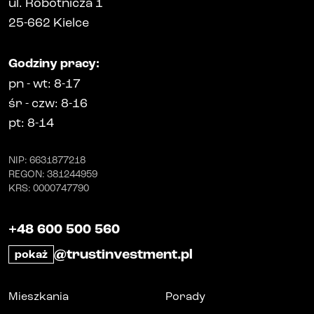
ul. Robotnicza 1
25-662
Kielce
Godziny pracy
:
pn
-
wt
: 8-17
śr
-
czw
: 8-16
pt
: 8-14
NIP
: 6631877218
REGON
: 381244959
KRS
: 0000747790
+48 600 500 560
@trustinvestment.pl
pokaż
Mieszkania
Porady