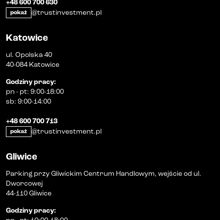
+48 600 700 630
@trustinvestment.pl
pokaż
Katowice
ul. Opolska 40
40-084 Katowice
Godziny pracy
:
pn
-
pt
:
9:00-18:00
sb
:
9:00-14:00
+48 600 700 713
@trustinvestment.pl
pokaż
Gliwice
Parking przy Gliwickim Centrum Handlowym, wejście od ul.
Dworcowej
44-110 Gliwice
Godziny pracy
: