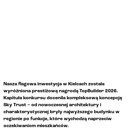
Biura i lokale
Kielce
Gliwice
Deweloper
Udogodnienia
Nasza flagowa inwestycja w Kielcach została
wyróżniona prestiżową nagrodą TopBuilder 2026.
Kapituła konkursu doceniła kompleksową koncepcję
Aktualności
Sky Trust – od nowoczesnej architektury i
charakterystycznej bryły najwyższego budynku w
Kariera
regionie po funkcje, które wychodzą naprzeciw
oczekiwaniom mieszkańców.