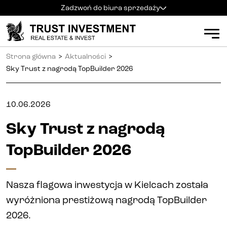
Zadzwoń do biura sprzedaży
Kielce
+48 600 900 500
Biuro sprzedaży
Strona główna
>
Aktualności
>
Al. Solidarności 34
Mieszkania
Godziny pracy
:
Sky Trust z nagrodą TopBuilder 2026
pn
-
pt
:
9:00 - 18:00
sb
:
9:00 - 14:00
Kielce
10.06.2026
Radom
+48 600 700 630
Radom
Sky Trust z nagrodą
Katowice
+48 600 700 713
Katowice
TopBuilder 2026
Gliwice
+48 600 700 603
Gliwice
Częstochowa
+48 791 187 887
Nasza flagowa inwestycja w Kielcach została
Częstochowa
wyróżniona prestiżową nagrodą TopBuilder
2026.
Apartamenty inwestycyjne (PRS)