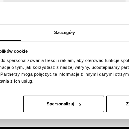
10-06-2026
Sky Trust z nagrodą TopBuilder
Szczegóły
2026
 plików cookie
do spersonalizowania treści i reklam, aby oferować funkcje sp
ormacje o tym, jak korzystasz z naszej witryny, udostępniamy p
Partnerzy mogą połączyć te informacje z innymi danymi otrzym
nia z ich usług.
Spersonalizuj
Z