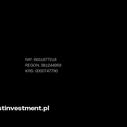
NIP
: 6631877218
REGON
: 381244959
KRS
: 0000747790
tinvestment.pl