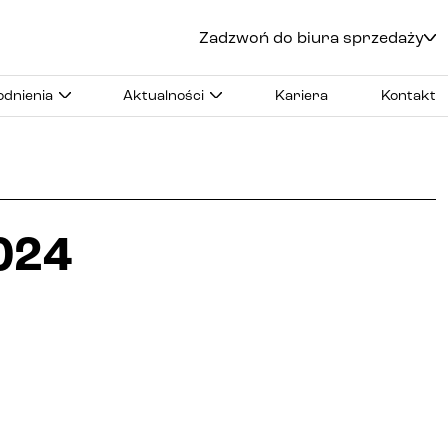
Zadzwoń do biura sprzedaży
Kielce
+48 600 900 500
dnienia
Aktualności
Kariera
Kontakt
Biuro sprzedaży
Al. Solidarności 34
Godziny pracy
:
pn
-
pt
:
9:00 - 18:00
sb
:
9:00 - 14:00
024
Radom
+48 600 700 630
Katowice
+48 600 700 713
Gliwice
+48 600 700 603
Częstochowa
+48 791 187 887