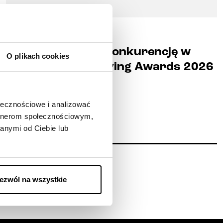
09-06-2026
Zdominowaliśmy konkurencję w
O plikach cookies
konkursie Best Living Awards 2026
Tabeli Ofert
ołecznościowe i analizować
artnerom społecznościowym,
anymi od Ciebie lub
ezwól na wszystkie