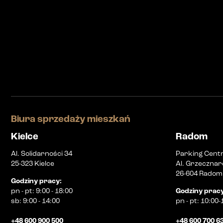
Biura sprzedaży mieszkań
Kielce
Radom
Al. Solidarności 34
Parking Cent
25-323 Kielce
Al. Grzecznar
26-604 Radom
Godziny pracy
:
pn
-
pt
:
9:00 - 18:00
Godziny prac
sb
:
9:00 - 14:00
pn
-
pt
:
10:00-
+48 600 900 500
+48 600 700 6