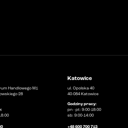
Katowice
rum Handlowego M1
ul. Opolska 40
owskiego 28
40-084 Katowice
Godziny pracy
:
y
:
pn
-
pt
:
9:00-18:00
18:00
sb
:
9:00-14:00
30
+48 600 700 713