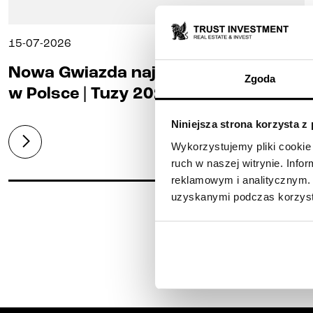
15-07-2026
Nowa Gwiazda najlepszą inwestycją
Zgoda
w Polsce | Tuzy 2026 przyznane!
Niniejsza strona korzysta z
Wykorzystujemy pliki cookie 
ruch w naszej witrynie. Inf
reklamowym i analitycznym. 
uzyskanymi podczas korzysta