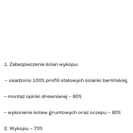
Biura i lokale
Kielce
Gliwice
Deweloper
Zabezpieczenie ścian wykopu:
– osadzono 100% profili stalowych ścianki berlińskiej,
Udogodnienia
– montaż opinki drewnianej – 80%
Aktualności
– wykonanie kotew gruntowych oraz oczepu – 80%
Kariera
Wykopu – 70%