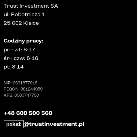
Trust Investment SA
ul. Robotnicza 1
25-662
Kielce
Godziny pracy
:
pn
-
wt
: 8-17
śr
-
czw
: 8-16
pt
: 8-14
NIP
: 6631877218
REGON
: 381244959
KRS
: 0000747790
+48 600 500 560
@trustinvestment.pl
pokaż