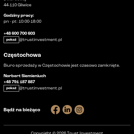
44-110 Gliwice
Godziny pracy
:
pn
-
pt
:
10:00-18:00
+48 600 700 603
@trustinvestment.pl
pokaż
Częstochowa
Biuro sprzedaży w Częstochowie jest czasowo zamknięte.
Norbert Siemieniuch
+48 791 187 887
@trustinvestment.pl
pokaż
Bądź na bieżąco
Copyright
©
2026
Trust Investment