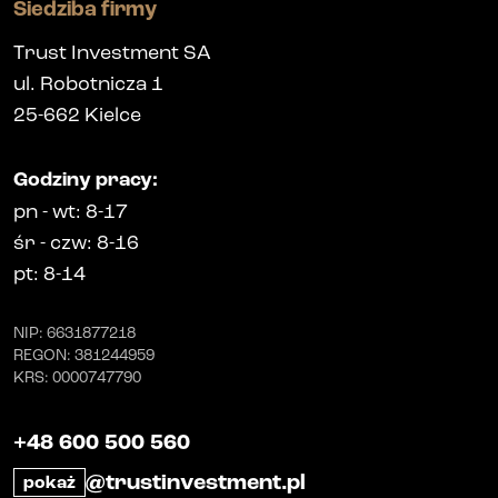
Siedziba firmy
Trust Investment SA
ul. Robotnicza 1
25-662
Kielce
Godziny pracy
:
pn
-
wt
: 8-17
śr
-
czw
: 8-16
pt
: 8-14
NIP
: 6631877218
REGON
: 381244959
KRS
: 0000747790
+48 600 500 560
@trustinvestment.pl
pokaż