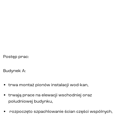
Biura i lokale
Kielce
Gliwice
Deweloper
Postęp prac:
Budynek A:
Udogodnienia
trwa montaż pionów instalacji wod-kan,
Aktualności
trwają prace na elewacji wschodniej oraz
południowej budynku,
Kariera
rozpoczęto szpachlowanie ścian części wspólnych,