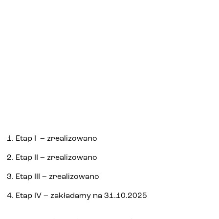
Biura i lokale
Kielce
Gliwice
Deweloper
Udogodnienia
Etap I – zrealizowano
Etap II – zrealizowano
Aktualności
Etap III – zrealizowano
Etap IV – zakładamy na 31.10.2025
Kariera