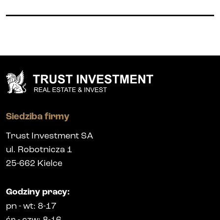
Siedziba firmy
Trust Investment SA
ul. Robotnicza 1
25-662
Kielce
Godziny pracy
:
pn
-
wt
: 8-17
śr
-
czw
: 8-16