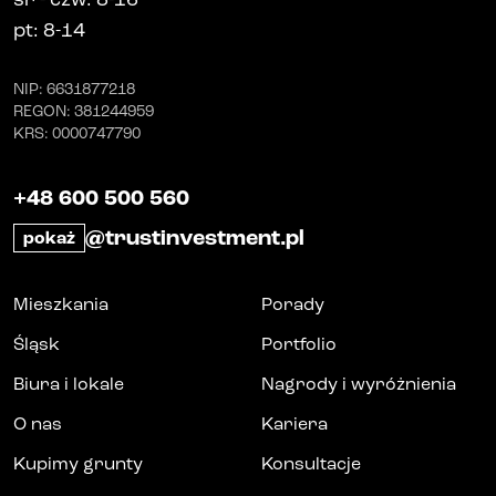
pt
: 8-14
NIP
: 6631877218
REGON
: 381244959
KRS
: 0000747790
+48 600 500 560
@trustinvestment.pl
pokaż
Mieszkania
Porady
Śląsk
Portfolio
Biura i lokale
Nagrody i wyróżnienia
O nas
Kariera
Kupimy grunty
Konsultacje