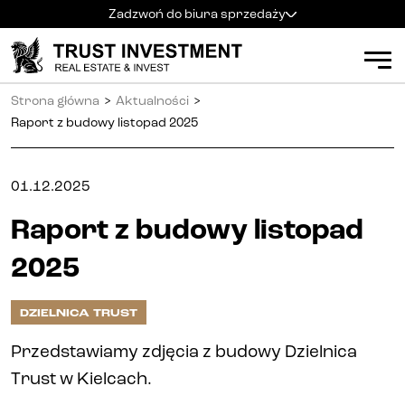
Zadzwoń do biura sprzedaży
Kielce
+48 600 900 500
Biuro sprzedaży
Strona główna
>
Aktualności
>
Al. Solidarności 34
Mieszkania
Godziny pracy
:
Raport z budowy listopad 2025
pn
-
pt
:
9:00 - 18:00
sb
:
9:00 - 14:00
Kielce
01.12.2025
Radom
+48 600 700 630
Radom
Raport z budowy listopad
Katowice
+48 600 700 713
Katowice
2025
Gliwice
+48 600 700 603
Gliwice
DZIELNICA TRUST
Częstochowa
+48 791 187 887
Częstochowa
Przedstawiamy zdjęcia z budowy Dzielnica
Trust w Kielcach.
Apartamenty inwestycyjne (PRS)