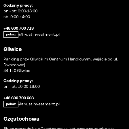
Godziny pracy
:
pn
-
pt
:
9:00-18:00
sb
:
9:00-14:00
+48 600 700 713
@trustinvestment.pl
pokaż
Gliwice
Parking przy Gliwickim Centrum Handlowym, wejście od ul.
Dworcowej
44-110 Gliwice
Godziny pracy
:
pn
-
pt
:
10:00-18:00
+48 600 700 603
@trustinvestment.pl
pokaż
Częstochowa
Biuro sprzedaży w Częstochowie jest czasowo zamknięte.