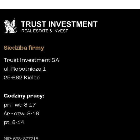
Siedziba firmy
Trust Investment SA
ul. Robotnicza 1
25-662
Kielce
Godziny pracy
:
pn
-
wt
: 8-17
śr
-
czw
: 8-16
pt
: 8-14
NIP
: 6631877218