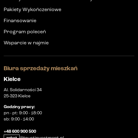
Pakiety Wykończeniowe
Finansowanie
Program poleceń
Wsparcie w najmie
Biura sprzedaży mieszkań
Kielce
Al. Solidarności 34
25-323 Kielce
Godziny pracy
:
pn
-
pt
:
9:00 - 18:00
sb
:
9:00 - 14:00
+48 600 900 500
@trustinvestment.pl
pokaż