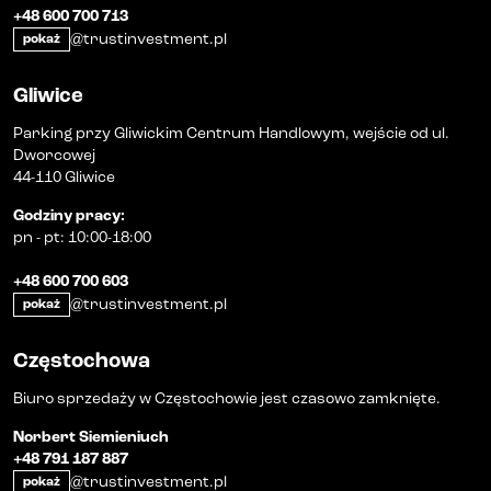
+48 600 700 713
@trustinvestment.pl
pokaż
Gliwice
Parking przy Gliwickim Centrum Handlowym, wejście od ul.
Dworcowej
44-110 Gliwice
Godziny pracy
:
pn
-
pt
:
10:00-18:00
+48 600 700 603
@trustinvestment.pl
pokaż
Częstochowa
Biuro sprzedaży w Częstochowie jest czasowo zamknięte.
Norbert Siemieniuch
+48 791 187 887
@trustinvestment.pl
pokaż