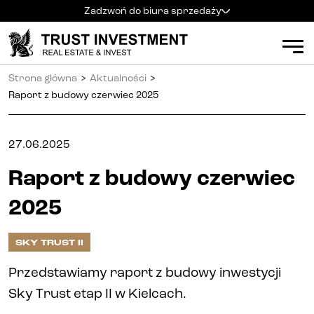
Zadzwoń do biura sprzedaży
Kielce
+48 600 900 500
Biuro sprzedaży
Strona główna
>
Aktualności
>
Al. Solidarności 34
Mieszkania
Godziny pracy
:
Raport z budowy czerwiec 2025
pn
-
pt
:
9:00 - 18:00
sb
:
9:00 - 14:00
Kielce
27.06.2025
Radom
+48 600 700 630
Radom
Raport z budowy czerwiec
Katowice
+48 600 700 713
Katowice
2025
Gliwice
+48 600 700 603
Gliwice
SKY TRUST II
Częstochowa
+48 791 187 887
Częstochowa
Przedstawiamy raport z budowy inwestycji
Sky Trust etap II w Kielcach.
Apartamenty inwestycyjne (PRS)