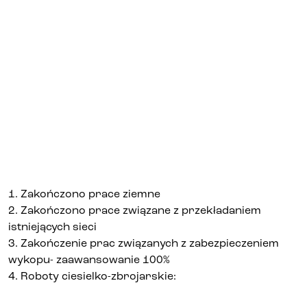
Biura i lokale
Kielce
Gliwice
Deweloper
Udogodnienia
1. Zakończono prace ziemne
2. Zakończono prace związane z przekładaniem
istniejących sieci
Aktualności
3. Zakończenie prac związanych z zabezpieczeniem
wykopu- zaawansowanie 100%
4. Roboty ciesielko-zbrojarskie:
Kariera