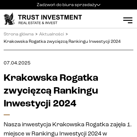
Zadzwoń do biura sprzedaży
Kielce
+48 600 900 500
Biuro sprzedaży
Strona główna
>
Aktualności
>
Al. Solidarności 34
Mieszkania
Godziny pracy
:
Krakowska Rogatka zwycięzcą Rankingu Inwestycji 2024
pn
-
pt
:
9:00 - 18:00
sb
:
9:00 - 14:00
Kielce
07.04.2025
Radom
+48 600 700 630
Radom
Krakowska Rogatka
Katowice
+48 600 700 713
Katowice
zwycięzcą Rankingu
Gliwice
+48 600 700 603
Gliwice
Inwestycji 2024
Częstochowa
+48 791 187 887
Częstochowa
Nasza inwestycja Krakowska Rogatka zajęła 1.
Apartamenty inwestycyjne (PRS)
miejsce w Rankingu Inwestycji 2024 w