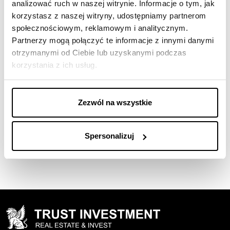
analizować ruch w naszej witrynie. Informacje o tym, jak
korzystasz z naszej witryny, udostępniamy partnerom
społecznościowym, reklamowym i analitycznym.
09-06-2026
Partnerzy mogą połączyć te informacje z innymi danymi
otrzymanymi od Ciebie lub uzyskanymi podczas
Zdominowaliśmy konkurencję w
korzystania z ich usług.
konkursie Best Living Awards 2026
Tabeli Ofert
Zezwól na wszystkie
Spersonalizuj