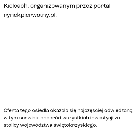
Kielcach, organizowanym przez portal
rynekpierwotny.pl.
Biura i lokale
Kielce
Gliwice
Deweloper
Udogodnienia
Aktualności
Oferta tego osiedla okazała się najczęściej odwiedzaną
w tym serwisie spośród wszystkich inwestycji ze
Kariera
stolicy województwa świętokrzyskiego.