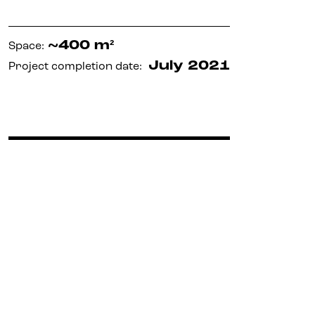
Offices and Premises
~400 m²
Space
:
July 2021
Project completion date
:
Kielce
Gliwice
Developer
Amenities
News
Career