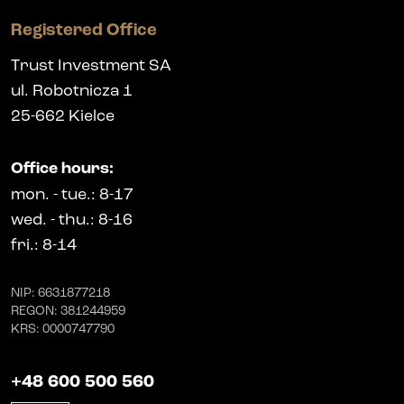
Registered Office
Trust Investment SA
ul. Robotnicza 1
25-662
Kielce
Office hours
:
mon.
-
tue.
: 8-17
wed.
-
thu.
: 8-16
fri.
: 8-14
NIP
: 6631877218
REGON
: 381244959
KRS
: 0000747790
+48 600 500 560