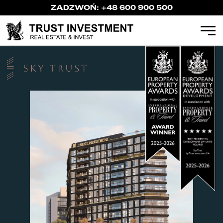
ZADZWOŃ:
+48 600 900 500
Apartments
Kielce
Radom
Katowice
Gliwice
Częstochowa
Investment apartments (PRS)